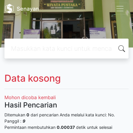
Senayan
Data kosong
Mohon dicoba kembali
Hasil Pencarian
Ditemukan
0
dari pencarian Anda melalui kata kunci:
No.
Panggil :
9
Permintaan membutuhkan
0.00037
detik untuk selesai