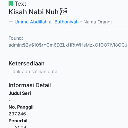
Text
Kisah Nabi Nuh 
Ummu Abdillah al-Buthoniyah
- Nama Orang;
Found:
admin:$2y$10$rYCm6DZLxI1RtWHsMzxO1OO7lVi8OCJe
Ketersediaan
Tidak ada salinan data
Informasi Detail
Judul Seri
-
No. Panggil
297.246
Penerbit
:
.,
2009